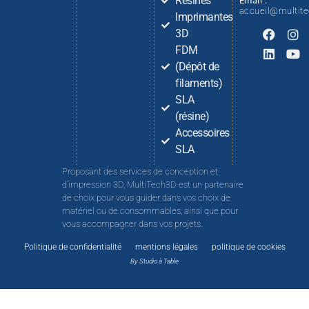
Résines
Email :
accueil@multit
Imprimantes
3D
FDM
(Dépôt de
filaments)
SLA
(résine)
Accessoires
SLA
Proposant des services de conception et
d’impression 3D, MultiTech3D est un partenaire
de choix pour vous guider dans vos choix de
matériel ou de consommables, ainsi que pour
vous accompagner dans vos projets.
Politique de confidentialité
mentions légales
politique de cookies
By Studio à Table