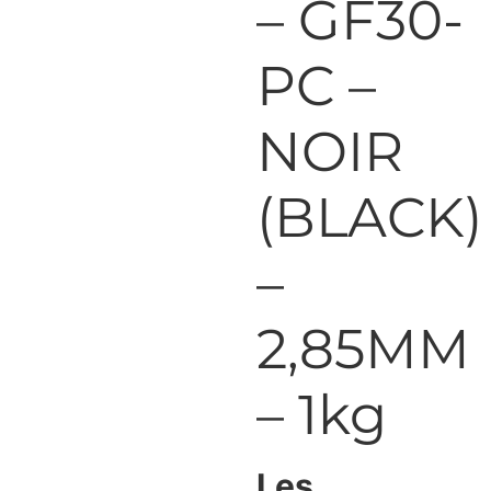
– GF30-
PC –
NOIR
(BLACK)
–
2,85MM
– 1kg
Les