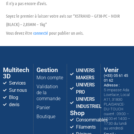
Il n’y a pas encore d’avis.
Soyez le premier à laisser votre avis sur “XSTRAND – GF30-PC – NOIR
(BLACK) – 2,85MM – 1kg”
Vous devez être
connecté
pour publier un avis.
Multitech
Gestion
Venir
UNIVERS
3D
(+33) 05 61 45
Mon compte
MAKERS
01 62
Services
UNIVERS
Adresse :
Validation
Sur nous
5 impasse Ada
PRO
de la
Lovelace, Local
Blog
commande
UNIVERS
A11, 31830
devis
PLAISANCE-
INDUSTRIEL
Panier
DU-TOUCH
Shop
ouvert : 09:00 –
Boutique
12:00 et 14:00 –
Consommables
17:30 du lundi
Filaments
au vendredi