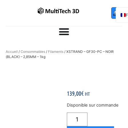
Mo
Contac
0,00
€
com
E
Accueil
/
Consommables
/
Filaments
/ XSTRAND – GF30-PC – NOIR
(BLACK) – 2,85MM – 1kg
139,00
€
HT
Disponible sur commande