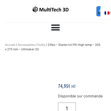
Mo
Contac
0,00
€
com
E
Accueil
/
Accessoires
/
Outils
/ Ziflex – Starter kit PEI High temp – 355
x 275 mm – Ultimaker S5
74,95
€
HT
Disponible sur commande