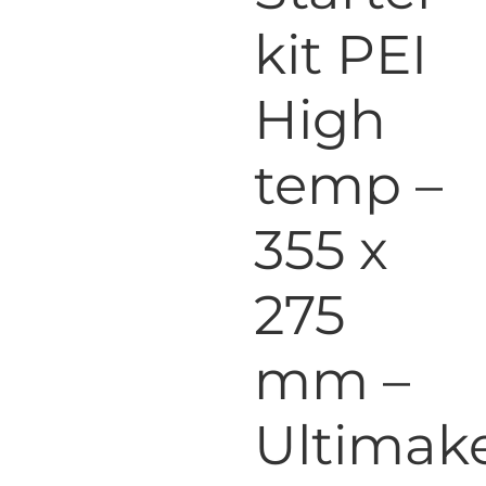
kit PEI
High
temp –
355 x
275
mm –
Ultimak