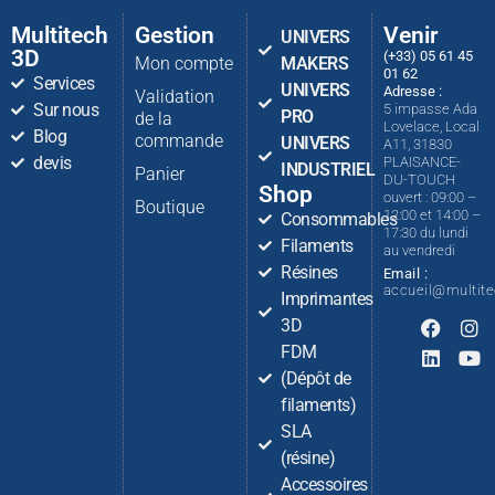
Multitech
Gestion
Venir
UNIVERS
3D
(+33) 05 61 45
Mon compte
MAKERS
01 62
Services
UNIVERS
Adresse :
Validation
Sur nous
5 impasse Ada
PRO
de la
Lovelace, Local
Blog
commande
UNIVERS
A11, 31830
devis
PLAISANCE-
INDUSTRIEL
Panier
DU-TOUCH
Shop
ouvert : 09:00 –
Boutique
12:00 et 14:00 –
Consommables
17:30 du lundi
Filaments
au vendredi
Résines
Email :
accueil@multit
Imprimantes
3D
FDM
(Dépôt de
filaments)
SLA
(résine)
Accessoires