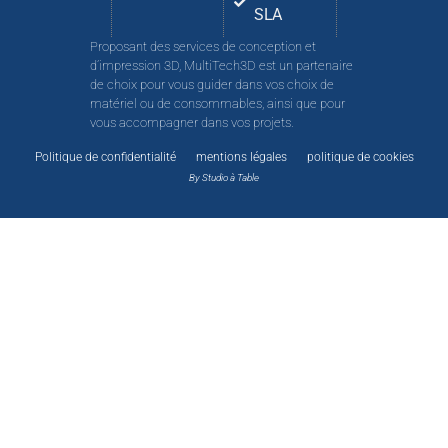
SLA
Proposant des services de conception et
d’impression 3D, MultiTech3D est un partenaire
de choix pour vous guider dans vos choix de
matériel ou de consommables, ainsi que pour
vous accompagner dans vos projets.
Politique de confidentialité
mentions légales
politique de cookies
By Studio à Table