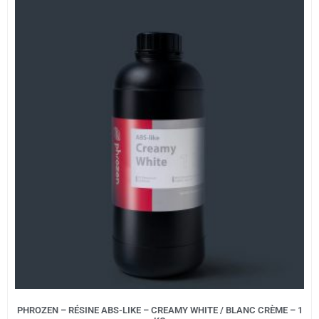
PHROZEN – RÉSINE ABS-LIKE – CREAMY WHITE / BLANC CRÈME – 1