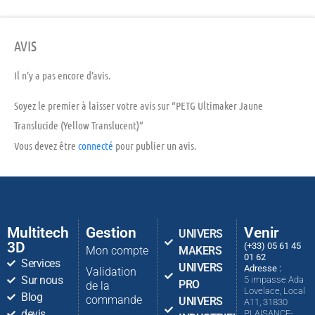
AVIS
Il n’y a pas encore d’avis.
Soyez le premier à laisser votre avis sur “PETG Ultimaker Jaune
Translucide (Yellow Translucent)”
Vous devez être
connecté
pour publier un avis.
Multitech
Gestion
Venir
UNIVERS
3D
(+33) 05 61 45
Mon compte
MAKERS
01 62
Services
UNIVERS
Adresse :
Validation
Sur nous
5 impasse Ada
PRO
de la
Lovelace, Local
Blog
commande
UNIVERS
A11, 31830
devis
PLAISANCE-