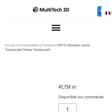
Mo
Contac
0,00
€
com
E
Accueil
/
Consommables
/
Filaments
/ PETG Ultimaker Jaune
Translucide (Yellow Translucent)
41,75
€
HT
Disponible sur commande