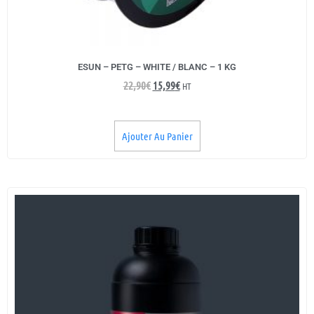
ESUN – PETG – WHITE / BLANC – 1 KG
22,90
€
15,99
€
HT
Ajouter Au Panier